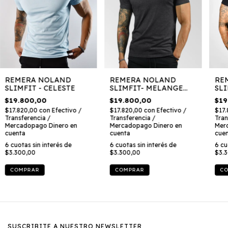
REMERA NOLAND
REMERA NOLAND
RE
SLIMFIT - CELESTE
SLIMFIT- MELANGE
SLI
OSCURO
$19.800,00
$19.800,00
$19
$17.820,00
con
Efectivo /
$17.820,00
con
Efectivo /
$17
Transferencia /
Transferencia /
Tran
Mercadopago Dinero en
Mercadopago Dinero en
Mer
cuenta
cuenta
cue
6
cuotas sin interés de
6
cuotas sin interés de
6
cu
$3.300,00
$3.300,00
$3.
COMPRAR
COMPRAR
C
SUSCRIBITE A NUESTRO NEWSLETTER