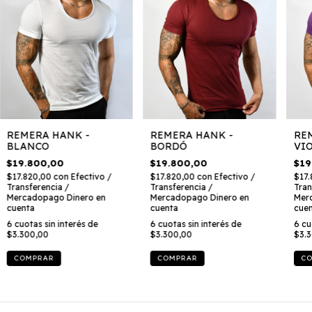
REMERA HANK -
REMERA HANK -
RE
BLANCO
BORDÓ
VI
$19.800,00
$19.800,00
$19
$17.820,00
con
Efectivo /
$17.820,00
con
Efectivo /
$17
Transferencia /
Transferencia /
Tran
Mercadopago Dinero en
Mercadopago Dinero en
Mer
cuenta
cuenta
cue
6
cuotas sin interés de
6
cuotas sin interés de
6
cu
$3.300,00
$3.300,00
$3.
COMPRAR
COMPRAR
C