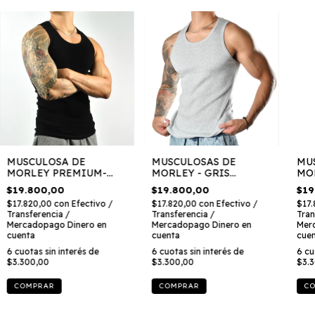
MUSCULOSA DE
MUSCULOSAS DE
MU
MORLEY PREMIUM-
MORLEY - GRIS
MO
NEGRO
MELANGE
VE
$19.800,00
$19.800,00
$19
$17.820,00
con
Efectivo /
$17.820,00
con
Efectivo /
$17
Transferencia /
Transferencia /
Tran
Mercadopago Dinero en
Mercadopago Dinero en
Mer
cuenta
cuenta
cue
6
cuotas sin interés de
6
cuotas sin interés de
6
cu
$3.300,00
$3.300,00
$3.
COMPRAR
COMPRAR
C