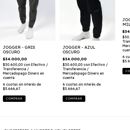
JO
MI
$34
$30
Tran
Mer
JOGGER - GRIS
JOGGER - AZUL
cue
OSCURO
OSCURO
6
cu
$34.000,00
$34.000,00
$5.
$30.600,00
con
Efectivo /
$30.600,00
con
Efectivo /
Transferencia /
Transferencia /
C
Mercadopago Dinero en
Mercadopago Dinero en
cuenta
cuenta
6
cuotas sin interés de
6
cuotas sin interés de
$5.666,67
$5.666,67
COMPRAR
COMPRAR